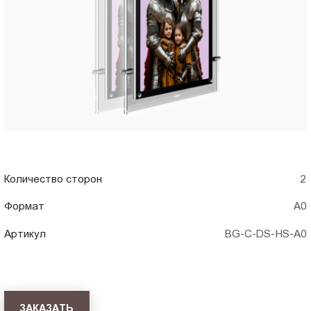
A0)
Пт.:
9.00-
в
18.00
Сб.,
Ижевске
Вс.:
выходной
Количество сторон
2
Формат
А0
Артикул
BG-C-DS-HS-A0
ЗАКАЗАТЬ