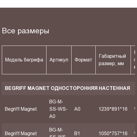
Все размеры
Р
Габаритный
Модель бегрифа
Артикул
Формат
п
размер, мм
BEGRIFF MAGNET ОДНОСТОРОННЯЯ НАСТЕННАЯ
BG-M-
Begriff Magnet
SS-WS-
A0
1239*891*16
1
A0
BG-M-
Begriff Magnet
B1
1050*757*16
1