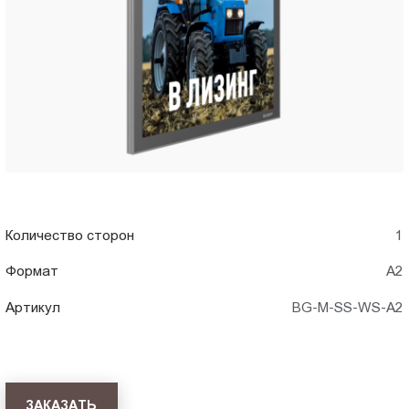
в
Пт.:
9.00-
Хабаровск
18.00
Сб.,
Вс.:
выходной
Количество сторон
1
Формат
А2
Артикул
BG-M-SS-WS-A2
ЗАКАЗАТЬ