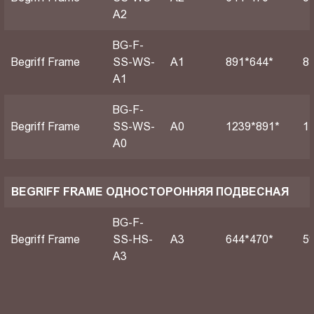
A2
BG-F-
Begriff Frame
SS-WS-
А1
891*644*
8
A1
BG-F-
Begriff Frame
SS-WS-
А0
1239*891*
1
A0
BEGRIFF FRAME ОДНОСТОРОННЯЯ ПОДВЕСНАЯ
BG-F-
Begriff Frame
SS-HS-
A3
644*470*
5
A3