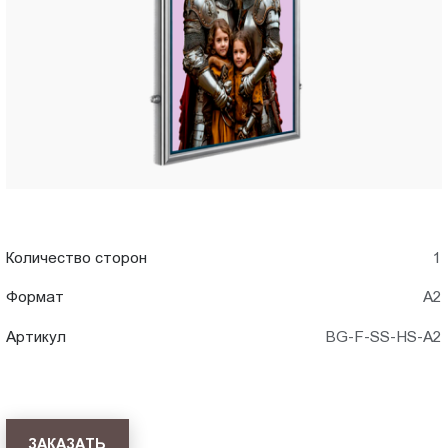
A2)
Пт.:
9.00-
в
18.00
Сб.,
Хабаровск
Вс.:
выходной
Количество сторон
1
Формат
А2
Артикул
BG-F-SS-HS-A2
ЗАКАЗАТЬ