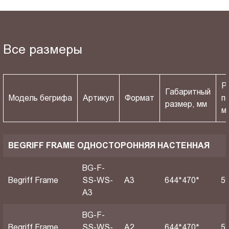
Все размеры
Р
Габаритный
Модель бегрифа
Артикул
Формат
п
размер, мм
м
BEGRIFF FRAME ОДНОСТОРОННЯЯ НАСТЕННАЯ
BG-F-
Begriff Frame
SS-WS-
A3
644*470*
5
A3
BG-F-
Begriff Frame
SS-WS-
A2
644*470*
5