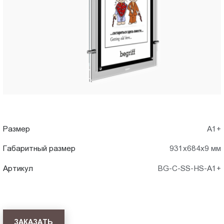
A1+)
Пт.:
9.00-
в
18.00
Сб.,
Хабаровск
Вс.:
выходной
Размер
А1+
Габаритный размер
931x684x9 мм
Артикул
BG-C-SS-HS-A1+
ЗАКАЗАТЬ