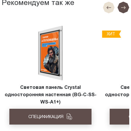
Рекомендуем так же
ХИТ
Световая панель Crystal
Све
односторонняя настенная (BG-C-SS-
односторо
WS-A1+)
СПЕЦИФИКАЦИЯ