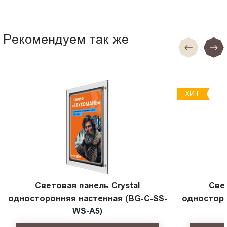
Рекомендуем так же
ХИТ
Световая панель Crystal
Све
односторонняя настенная (BG-C-SS-
односторо
WS-A5)