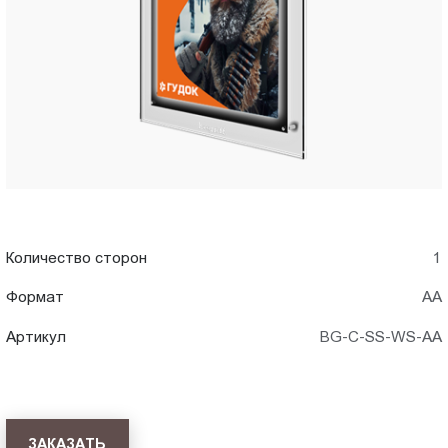
AA)
Пт.:
9.00-
в
18.00
Сб.,
Хабаровск
Вс.:
выходной
Количество сторон
1
Формат
АА
Артикул
BG-C-SS-WS-AA
ЗАКАЗАТЬ