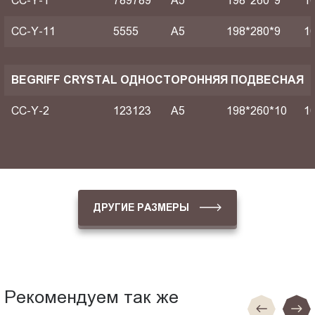
CC-Y-1
789789
A5
198*260*9
1
CC-Y-11
5555
A5
198*280*9
1
BEGRIFF CRYSTAL ОДНОСТОРОННЯЯ ПОДВЕСНАЯ
CC-Y-2
123123
A5
198*260*10
1
ДРУГИЕ РАЗМЕРЫ
Рекомендуем так же