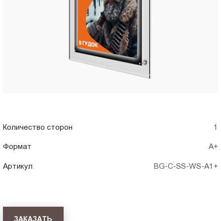
A1+)
Пт.:
9.00-
в
18.00
Сб.,
Хабаровск
Вс.:
выходной
Количество сторон
1
Формат
А+
Артикул
BG-C-SS-WS-A1+
ЗАКАЗАТЬ