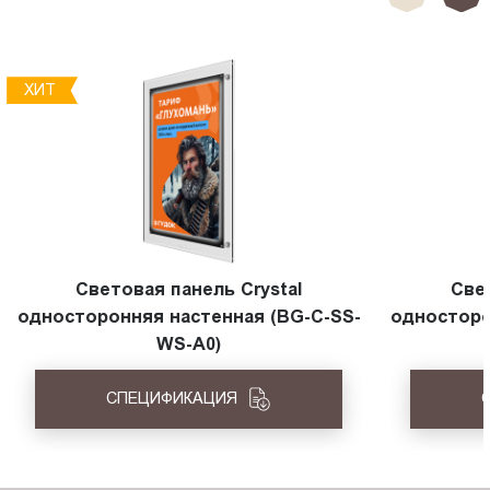
ХИТ
Световая панель Crystal
Све
односторонняя настенная (BG-C-SS-
односторо
WS-A0)
СПЕЦИФИКАЦИЯ