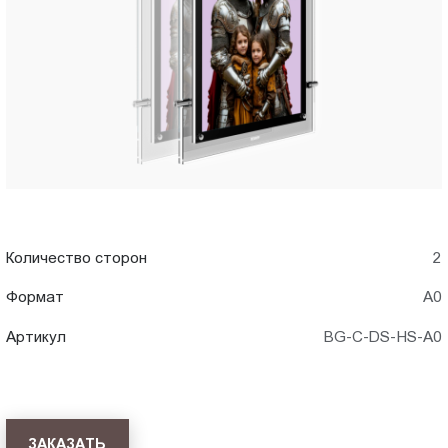
A0)
Пт.:
9.00-
в
18.00
Сб.,
Хабаровск
Вс.:
выходной
Количество сторон
2
Формат
А0
Артикул
BG-C-DS-HS-A0
ЗАКАЗАТЬ