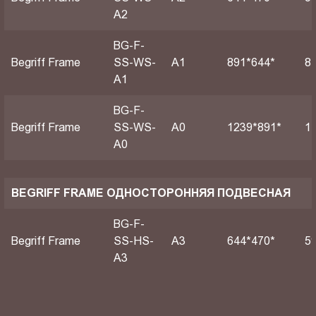
A2
BG-F-
Begriff Frame
SS-WS-
А1
891*644*
8
A1
BG-F-
Begriff Frame
SS-WS-
А0
1239*891*
1
A0
BEGRIFF FRAME ОДНОСТОРОННЯЯ ПОДВЕСНАЯ
BG-F-
Begriff Frame
SS-HS-
A3
644*470*
5
A3