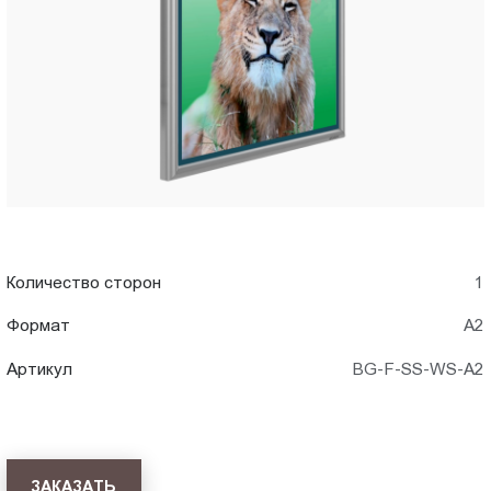
A2)
Пт.:
9.00-
в
18.00
Сб.,
Грозном
Вс.:
выходной
Количество сторон
1
Формат
А2
Артикул
BG-F-SS-WS-A2
ЗАКАЗАТЬ