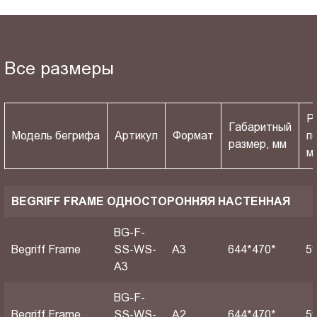
Все размеры
Р
Габаритный
Модель бегрифа
Артикул
Формат
п
размер, мм
м
BEGRIFF FRAME ОДНОСТОРОННЯЯ НАСТЕННАЯ
BG-F-
Begriff Frame
SS-WS-
A3
644*470*
5
A3
BG-F-
Begriff Frame
SS-WS-
A2
644*470*
5