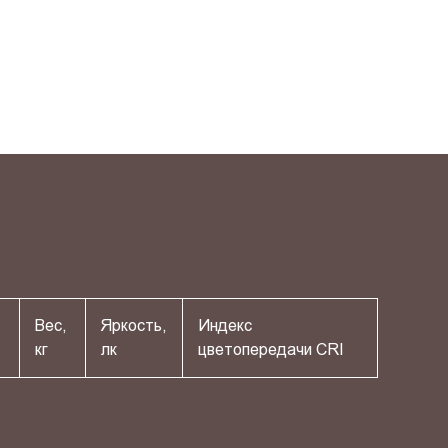
Вес,
Яркость,
Индекс
кг
лк
цветопередачи СRI