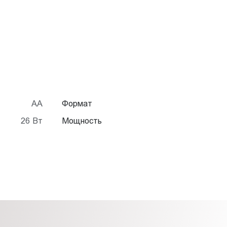
Па
АА
Формат
26 Вт
Мощность