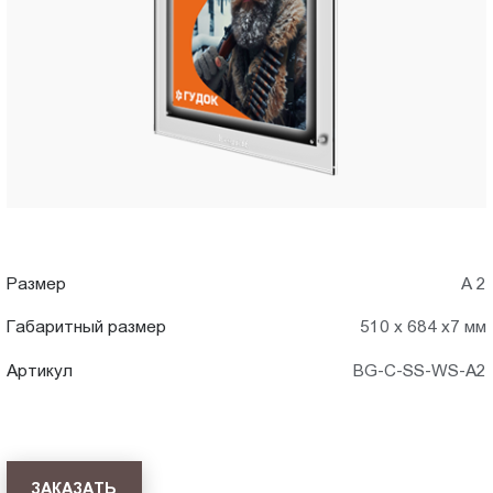
A2)
Пт.:
9.00-
в
18.00
Сб.,
Челябинске
Вс.:
выходной
Размер
А 2
Габаритный размер
510 х 684 х7 мм
Артикул
BG-C-SS-WS-A2
ЗАКАЗАТЬ