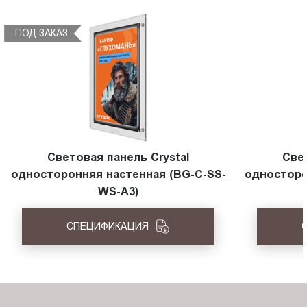
ПОД ЗАКАЗ
Световая панель Crystal
Све
односторонняя настенная (BG-C-SS-
односторо
WS-A3)
СПЕЦИФИКАЦИЯ