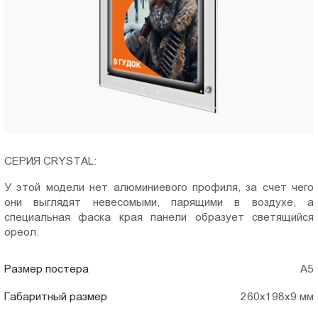
Пт.:
9.00-
18.00
Сб.,
Вс.:
выходной
СЕРИЯ CRYSTAL:
У этой модели нет алюминиевого профиля, за счет чего
они выглядят невесомыми, парящими в воздухе, а
специальная фаска края панели образует светящийся
ореол.
Размер постера
A5
Габаритный размер
260x198x9 мм