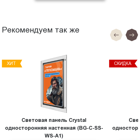
Рекомендуем так же
ХИТ
СКИДКА
Световая панель Crystal
Све
односторонняя настенная (BG-C-SS-
односторо
WS-A1)