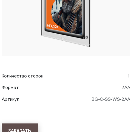
2AA)
Пт.:
9.00-
в
18.00
Сб.,
Екатеринбурге
Вс.:
выходной
Количество сторон
1
Формат
2АА
Артикул
BG-C-SS-WS-2AA
ЗАКАЗАТЬ