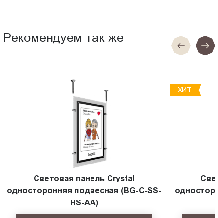
Рекомендуем так же
ХИТ
Световая панель Crystal
Све
односторонняя подвесная (BG-C-SS-
односторо
HS-AА)