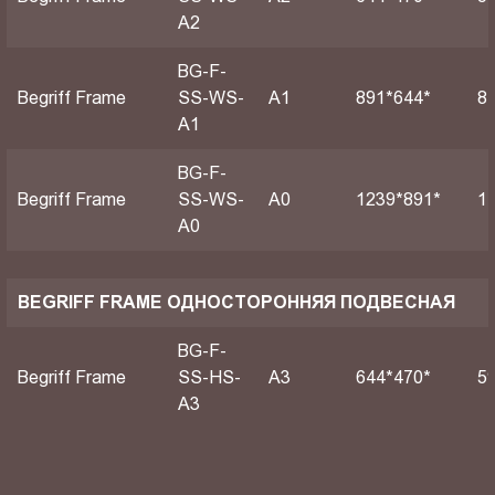
A2
BG-F-
Begriff Frame
SS-WS-
А1
891*644*
8
A1
BG-F-
Begriff Frame
SS-WS-
А0
1239*891*
1
A0
BEGRIFF FRAME ОДНОСТОРОННЯЯ ПОДВЕСНАЯ
BG-F-
Begriff Frame
SS-HS-
A3
644*470*
5
A3