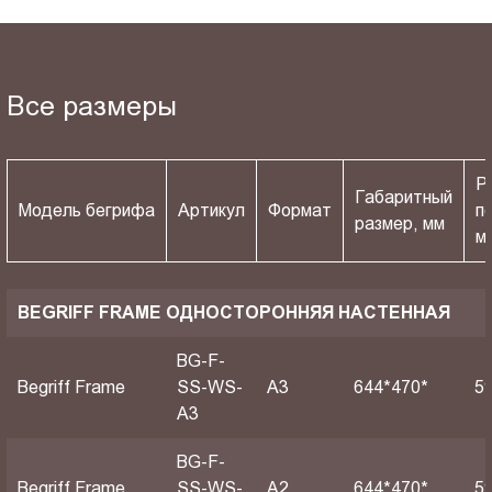
Все размеры
Р
Габаритный
Модель бегрифа
Артикул
Формат
п
размер, мм
м
BEGRIFF FRAME ОДНОСТОРОННЯЯ НАСТЕННАЯ
BG-F-
Begriff Frame
SS-WS-
A3
644*470*
5
A3
BG-F-
Begriff Frame
SS-WS-
A2
644*470*
5