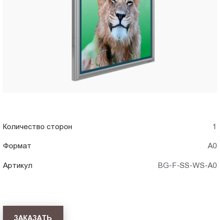
A0)
Пт.:
9.00-
в
18.00
Сб.,
Астрахани
Вс.:
выходной
Количество сторон
1
Формат
А0
Артикул
BG-F-SS-WS-A0
ЗАКАЗАТЬ