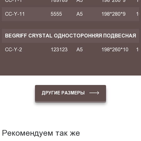
CC-Y-1
789789
A5
198*260*9
1
CC-Y-11
5555
A5
198*280*9
1
BEGRIFF CRYSTAL ОДНОСТОРОННЯЯ ПОДВЕСНАЯ
CC-Y-2
123123
A5
198*260*10
1
ДРУГИЕ РАЗМЕРЫ
Рекомендуем так же