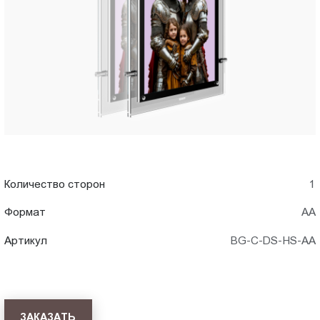
АА)
Пт.:
9.00-
в
18.00
Сб.,
Астрахани
Вс.:
выходной
Количество сторон
1
Формат
АА
Артикул
BG-C-DS-HS-АА
ЗАКАЗАТЬ