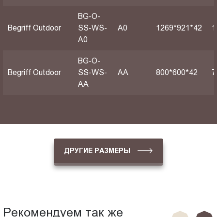
BG-O-
Begriff Outdoor
SS-WS-
А0
1269*921*42
1
A0
BG-O-
Begriff Outdoor
SS-WS-
АА
800*600*42
7
AA
ДРУГИЕ РАЗМЕРЫ
Рекомендуем так же