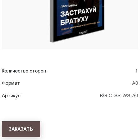
Пт.:
9.00-
18.00
Сб.,
Вс.:
выходной
Количество сторон
1
Формат
А0
Артикул
BG-O-SS-WS-A0
ЗАКАЗАТЬ