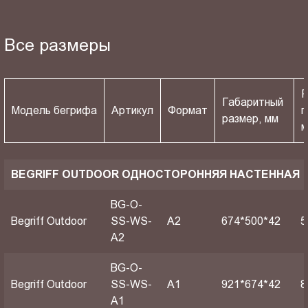
Все размеры
Р
Габаритный
Модель бегрифа
Артикул
Формат
п
размер, мм
BEGRIFF OUTDOOR ОДНОСТОРОННЯЯ НАСТЕННАЯ
BG-O-
Begriff Outdoor
SS-WS-
A2
674*500*42
5
A2
BG-O-
Begriff Outdoor
SS-WS-
A1
921*674*42
8
A1