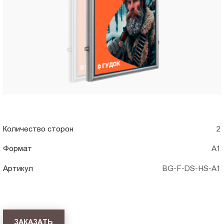
A1)
Пт.:
9.00-
в
18.00
Сб.,
Архангельске
Вс.:
выходной
Количество сторон
2
Формат
А1
Артикул
BG-F-DS-HS-A1
ЗАКАЗАТЬ