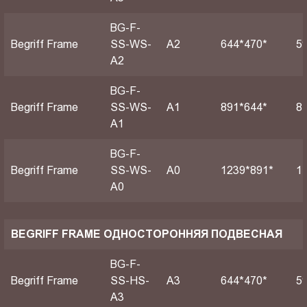
BG-F-
Begriff Frame
SS-WS-
A2
644*470*
5
A2
BG-F-
Begriff Frame
SS-WS-
А1
891*644*
8
A1
BG-F-
Begriff Frame
SS-WS-
А0
1239*891*
1
A0
BEGRIFF FRAME ОДНОСТОРОННЯЯ ПОДВЕСНАЯ
BG-F-
Begriff Frame
SS-HS-
A3
644*470*
5
A3