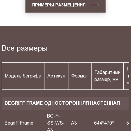
ПРИМЕРЫ РАЗМЕЩЕНИЯ
Все размеры
Р
Габаритный
Модель бегрифа
Артикул
Формат
п
размер, мм
м
BEGRIFF FRAME ОДНОСТОРОННЯЯ НАСТЕННАЯ
BG-F-
Begriff Frame
SS-WS-
A3
644*470*
5
A3