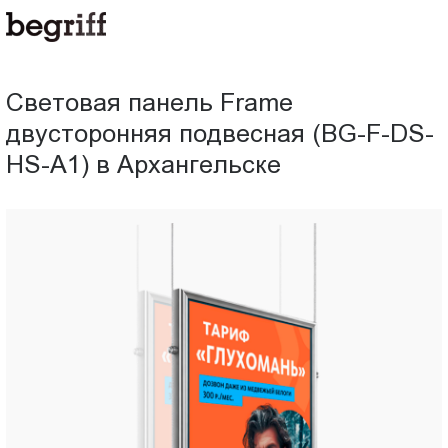
ООО
Световая
"Компания
Бегрифф"
панель
Россия
Световая панель Frame
Свердловская
Frame
двусторонняя подвесная (BG-F-DS-
обл.
620016
HS-A1) в Архангельске
двусторонняя
г.
Екатеринбург
подвесная
ул.
Амундсена,
(BG-
д.
107,
F-
оф.
707
DS-
sales@begriff.ru
+73433454747
HS-
RUB
Пн.-