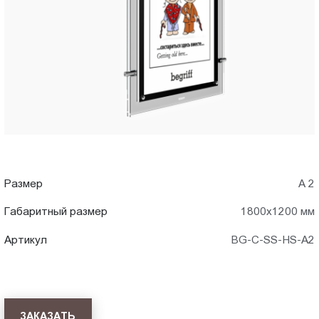
A2)
Пт.:
9.00-
в
18.00
Сб.,
Архангельске
Вс.:
выходной
Размер
А 2
Габаритный размер
1800x1200 мм
Артикул
BG-C-SS-HS-A2
ЗАКАЗАТЬ