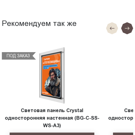
Рекомендуем так же
ПОД ЗАКАЗ
Световая панель Crystal
Све
односторонняя настенная (BG-C-SS-
односторо
WS-A3)