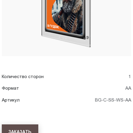
AA)
Пт.:
9.00-
в
18.00
Сб.,
Архангельске
Вс.:
выходной
Количество сторон
1
Формат
АА
Артикул
BG-C-SS-WS-AA
ЗАКАЗАТЬ