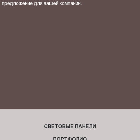
предложение для вашей компании.
ОТПРАВИТЬ СВОЙ КОНТАКТ
Я ознакомлен(-на) и согласен(-на) с
политикой
конфиденциальности
и даю своё
согласие
на обработку
персональных данных.
СВЕТОВЫЕ ПАНЕЛИ
ПОРТФОЛИО