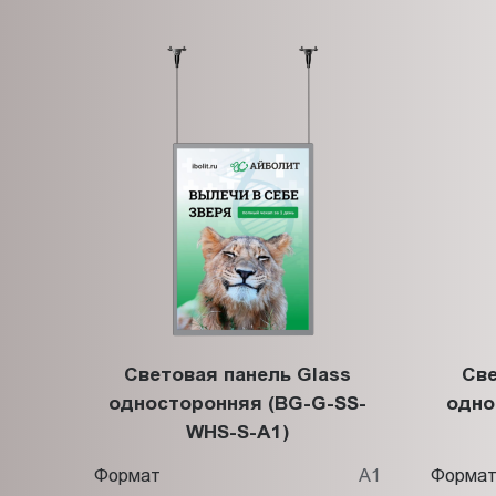
Световая панель Glass
Све
односторонняя (BG-G-SS-
одно
WHS-S-A1)
Формат
А1
Форма