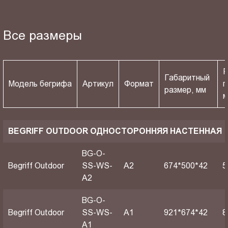
Все размеры
Р
Габаритный
Модель бегрифа
Артикул
Формат
п
размер, мм
BEGRIFF OUTDOOR ОДНОСТОРОННЯЯ НАСТЕННАЯ
BG-O-
Begriff Outdoor
SS-WS-
A2
674*500*42
5
A2
BG-O-
Begriff Outdoor
SS-WS-
A1
921*674*42
8
A1