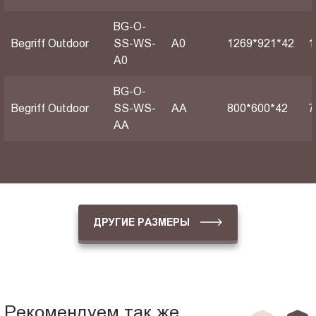
BG-O-
Begriff Outdoor
SS-WS-
А0
1269*921*42
1
A0
BG-O-
Begriff Outdoor
SS-WS-
АА
800*600*42
7
AA
ДРУГИЕ РАЗМЕРЫ
Рекомендуем так же