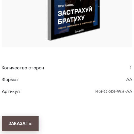
Пт.:
9.00-
18.00
Сб.,
Вс.:
выходной
Количество сторон
1
Формат
АА
Артикул
BG-O-SS-WS-AA
ЗАКАЗАТЬ