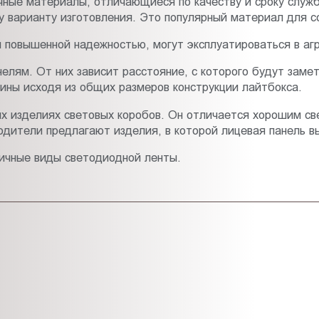
чные материалы, отличающиеся по качеству и сроку служ
у варианту изготовления. Это популярный материал для с
повышенной надежностью, могут эксплуатироваться в агре
елям. От них зависит расстояние, с которого будут зам
ины исходя из общих размеров конструкции лайтбокса.
их изделиях световых коробов. Он отличается хорошим 
дители предлагают изделия, в которой лицевая панель в
личные виды светодиодной ленты.