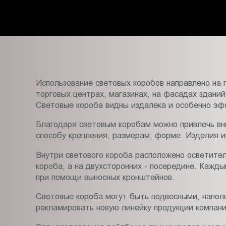
Пт.:
9.00-
18.00
Сб.,
Вс.:
выходной
Использование световых коробов направлено на 
торговых центрах, магазинах, на фасадах здани
Световые короба видны издалека и особенно эф
Благодаря световым коробам можно привлечь вн
способу крепления, размерам, форме. Изделия 
Внутри светового короба расположено осветител
короба, а на двухсторонних - посередине. Кажды
при помощи выносных кронштейнов.
Световые короба могут быть подвесными, напол
рекламировать новую линейку продукции компани