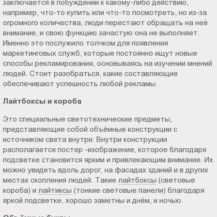
заключается в побуждении к какому-либо действию,
Пт.:
например, что-то купить или что-то посмотреть, но из-за
9.00-
огромного количества, люди перестают обращать на неё
18.00
внимание, и свою функцию зачастую она не выполняет.
Именно это послужило толчком для появления
Сб.,
маркетинговых служб, которые постоянно ищут новые
Вс.:
способы рекламирования, основываясь на изучении мнений
выходной
людей. Стоит разобраться, какие составляющие
обеспечивают успешность любой рекламы.
Лайтбоксы и короба
Это специальные светотехнические предметы,
представляющие собой объёмные конструкции с
источником света внутри. Внутри конструкции
располагается постер -изображение, которое благодаря
подсветке становится ярким и привлекающим внимание. Их
можно увидеть вдоль дорог, на фасадах зданий и в других
местах скопления людей. Такие
лайтбоксы
(световые
короба) и
лайтиксы
(тонкие световые панели) благодаря
яркой подсветке, хорошо заметны и днём, и ночью.