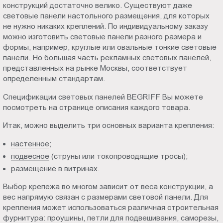
конструкций достаточно велико. Существуют даже
Пт.:
световые панели настольного размещения, для которых
9.00-
не нужно никаких креплений. По индивидуальному заказу
18.00
можно изготовить световые панели разного размера и
Сб.,
формы, например, круглые или овальные тонкие световые
Вс.:
панели. Но большая часть рекламных световых панелей,
представленных на рынке Москвы, соответствует
выходной
определенным стандартам.
Спецификации световых панелей BEGRIFF Вы можете
посмотреть на странице описания каждого товара.
Итак, можно выделить три основных варианта крепления:
настенное
;
подвесное
(струны или токопроводящие тросы);
размещение в витринах.
Выбор крепежа во многом зависит от веса конструкции, а
вес напрямую связан с размерами световой панели. Для
крепления может использоваться различная строительная
фурнитура: проушины, петли для подвешивания, саморезы,