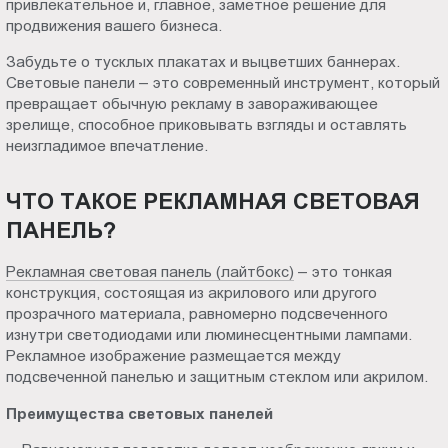
привлекательное и, главное, заметное решение для
Пт.:
продвижения вашего бизнеса.
9.00-
Забудьте о тусклых плакатах и выцветших баннерах.
18.00
Световые панели – это современный инструмент, который
Сб.,
превращает обычную рекламу в завораживающее
Вс.:
зрелище, способное приковывать взгляды и оставлять
выходной
неизгладимое впечатление.
ЧТО ТАКОЕ РЕКЛАМНАЯ СВЕТОВАЯ
ПАНЕЛЬ?
Рекламная световая панель (лайтбокс)
– это тонкая
конструкция, состоящая из акрилового или другого
прозрачного материала, равномерно подсвеченного
изнутри светодиодами или люминесцентными лампами.
Рекламное изображение размещается между
подсвеченной панелью и защитным стеклом или акрилом.
Преимущества световых панелей