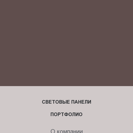
Я ознакомлен(-на) и согласен(-на) с
политикой
конфиденциальности
и даю своё
согласие
на обработку
персональных данных.
СВЕТОВЫЕ ПАНЕЛИ
ПОРТФОЛИО
О компании