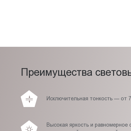
Преимущества световых
Исключительная тонкость — от 
Высокая яркость и равномерное с