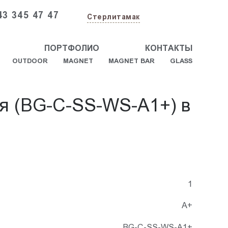
43 345 47 47
Стерлитамак
ПОРТФОЛИО
КОНТАКТЫ
OUTDOOR
MAGNET
MAGNET BAR
GLASS
ая (BG-C-SS-WS-A1+) в
1
А+
BG-C-SS-WS-A1+