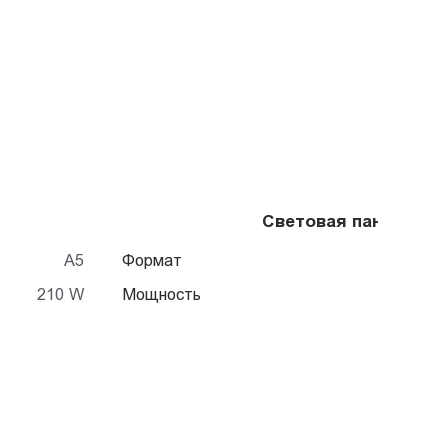
Световая панель Cry
A5
Формат
210 W
Мощность