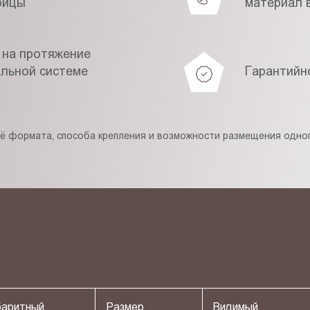
рицы
материал в
 на протяжение
альной системе
Гарантийн
её формата, способа крепления и возможности размещения одног
баритный
Размер
Видимый