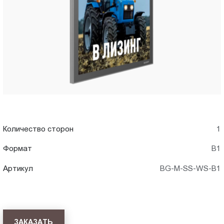
в
Пт.:
9.00-
Стерлитамаке
18.00
Сб.,
Вс.:
выходной
Количество сторон
1
Формат
В1
Артикул
BG-M-SS-WS-B1
ЗАКАЗАТЬ