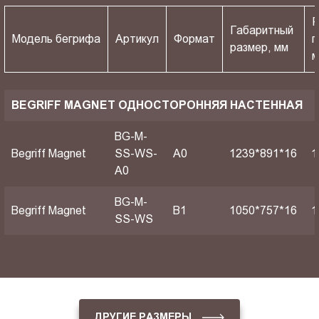
Р
Габаритный
Модель бегрифа
Артикул
Формат
п
размер, мм
BEGRIFF MAGNET ОДНОСТОРОННЯЯ НАСТЕННАЯ
BG-M-
Begriff Magnet
SS-WS-
A0
1239*891*16
1
A0
BG-M-
Begriff Magnet
B1
1050*757*16
1
SS-WS
ДРУГИЕ РАЗМЕРЫ