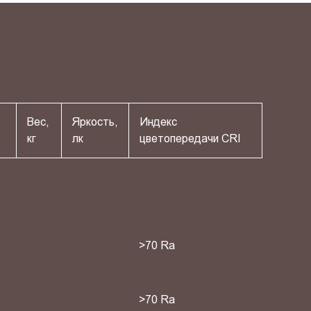
Вес,
Яркость,
Индекс
кг
лк
цветопередачи СRI
>70 Ra
>70 Ra