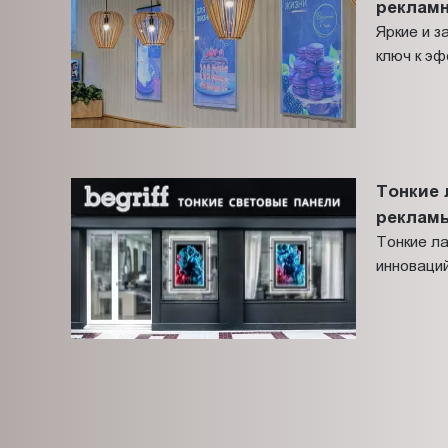
реклам
Яркие и 
ключ к э
Тонкие 
реклам
Тонкие л
инноваций