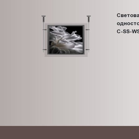
Светова
односто
C-SS-WS