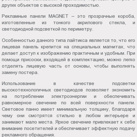
других объектов с высокой проходимостью.
Пт.:
9.00-
Рекламные панели MAGNET – это прозрачные короба,
18.00
изготовленные из тонкого акрилового стекла, и
Сб.,
светодиодной подсветкой по периметру.
Вс.:
Особенностью данного типа лайтикса является то, что его
выходной
лицевая панель крепится на специальных магнитах, что
делает доступ к изображению практичным и удобным. При
помощи присоски, входящей в комплектацию, можно легко
отделять лицевую часть от основы, чтобы выполнять
замену постера.
Использование в качестве подсветки
высокотехнологичных светодиодов позволяет экономить
на потреблении электроэнергии и обеспечивать
равномерное свечение по всей поверхности панели.
Световое панно имеет минимальную толщину, благодаря
чему они смотрятся стильно в любом интерьере и
занимают мало места. Яркое свечение привлекает к себе
внимание посетителей и обеспечивает эффектную подачу
рекламного обращения.