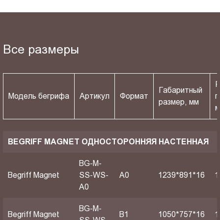
Все размеры
Р
Габаритный
Модель бегрифа
Артикул
Формат
п
размер, мм
BEGRIFF MAGNET ОДНОСТОРОННЯЯ НАСТЕННАЯ
BG-M-
Begriff Magnet
SS-WS-
A0
1239*891*16
1
A0
BG-M-
Begriff Magnet
B1
1050*757*16
1