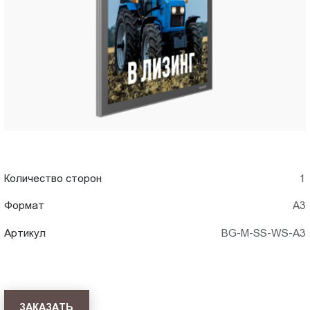
в
Пт.:
9.00-
Новороссийске
18.00
Сб.,
Вс.:
выходной
Количество сторон
1
Формат
А3
Артикул
BG-M-SS-WS-A3
ЗАКАЗАТЬ