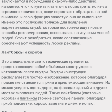
заключается в побуждении к какому-либо действию,
Пт.:
например, что-то купить или что-то посмотреть, но из-за
9.00-
огромного количества, люди перестают обращать на неё
18.00
внимание, и свою функцию зачастую она не выполняет.
Именно это послужило толчком для появления
Сб.,
маркетинговых служб, которые постоянно ищут новые
Вс.:
способы рекламирования, основываясь на изучении мнений
выходной
людей. Стоит разобраться, какие составляющие
обеспечивают успешность любой рекламы.
Лайтбоксы и короба
Это специальные светотехнические предметы,
представляющие собой объёмные конструкции с
источником света внутри. Внутри конструкции
располагается постер -изображение, которое благодаря
подсветке становится ярким и привлекающим внимание. Их
можно увидеть вдоль дорог, на фасадах зданий и в других
местах скопления людей. Такие
лайтбоксы
(световые
короба) и
лайтиксы
(тонкие световые панели) благодаря
яркой подсветке, хорошо заметны и днём, и ночью.