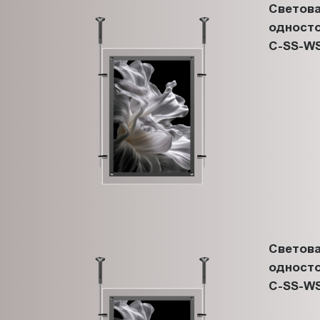
Светова
односто
C-SS-WS
Светова
односто
C-SS-WS