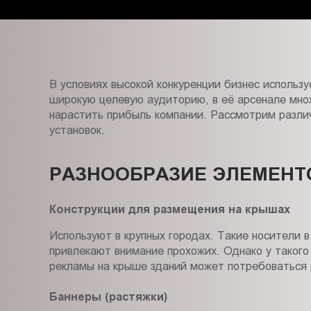
Пт.:
9.00-
18.00
Сб.,
Вс.:
В условиях высокой конкуренции бизнес использ
выходной
широкую целевую аудиторию, в её арсенале мно
нарастить прибыль компании. Рассмотрим разли
установок.
РАЗНООБРАЗИЕ ЭЛЕМЕНТ
Конструкции для размещения на крышах
Используют в крупных городах. Такие носители 
привлекают внимание прохожих. Однако у такого
рекламы на крыше зданий может потребоваться р
Баннеры (растяжки)