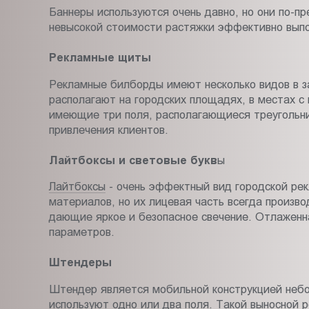
Баннеры используются очень давно, но они по-п
невысокой стоимости растяжки эффективно выпо
Рекламные щиты
Рекламные билборды имеют несколько видов в з
располагают на городских площадях, в местах с
имеющие три поля, располагающиеся треугольни
привлечения клиентов.
Лайтбоксы и световые букв
ы
Лайтбоксы
- очень эффектный вид городской рек
материалов, но их лицевая часть всегда произв
дающие яркое и безопасное свечение. Отлаженна
параметров.
Штендеры
Штендер является мобильной конструкцией небо
используют одно или два поля. Такой выносной 