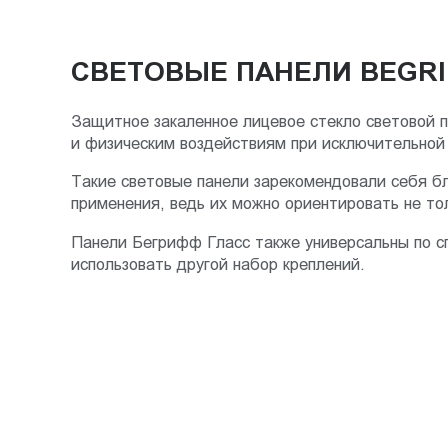
Пт.:
9.00-
СВЕТОВЫЕ ПАНЕЛИ BEGRI
18.00
Сб.,
Вс.:
Защитное закаленное лицевое стекло световой 
выходной
и физическим воздействиям при исключительной
Такие световые панели зарекомендовали себя б
применения, ведь их можно ориентировать не тол
Панели Бегрифф Гласс также универсальны по с
использовать другой набор креплений.