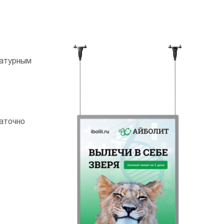
ратурным
аточно