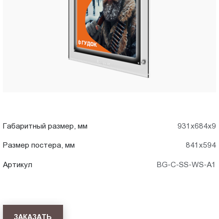
A1)
Пт.:
9.00-
в
18.00
Сб.,
Чебоксары
Вс.:
выходной
Габаритный размер, мм
931x684x9
Размер постера, мм
841x594
Артикул
BG-C-SS-WS-A1
ЗАКАЗАТЬ