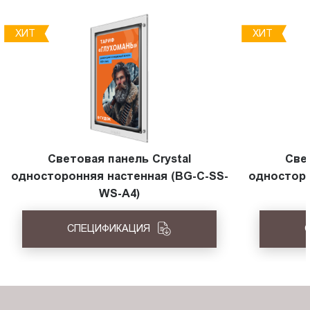
ХИТ
ХИТ
Световая панель Crystal
Све
односторонняя настенная (BG-C-SS-
односторо
WS-A4)
СПЕЦИФИКАЦИЯ