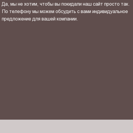
Да, мы не хотим, чтобы вы покидали наш сайт просто так.
По телефону мы можем обсудить с вами индивидуальное
предложение для вашей компании.
ОТПРАВИТЬ СВОЙ КОНТАКТ
Я ознакомлен(-на) и согласен(-на) с
политикой
конфиденциальности
и даю своё
согласие
на обработку
персональных данных.