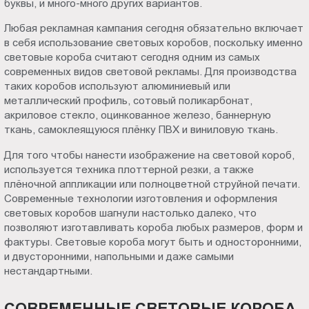
буквы, и много-много других вариантов.
Пт.:
Любая рекламная кампания сегодня обязательно включает
9.00-
в себя использование световых коробов, поскольку именно
18.00
световые короба считают сегодня одним из самых
Сб.,
современных видов световой рекламы. Для производства
Вс.:
таких коробов используют алюминиевый или
выходной
металлический профиль, сотовый поликарбонат,
акриловое стекло, оцинкованное железо, баннерную
ткань, самоклеящуюся плёнку ПВХ и виниловую ткань.
Для того чтобы нанести изображение на световой короб,
используется техника плоттерной резки, а также
плёночной аппликации или полноцветной струйной печати.
Современные технологии изготовления и оформления
световых коробов шагнули настолько далеко, что
позволяют изготавливать короба любых размеров, форм и
фактуры. Световые короба могут быть и односторонними,
и двусторонними, напольными и даже самыми
нестандартными.
СОВРЕМЕННЫЕ СВЕТОВЫЕ КОРОБА