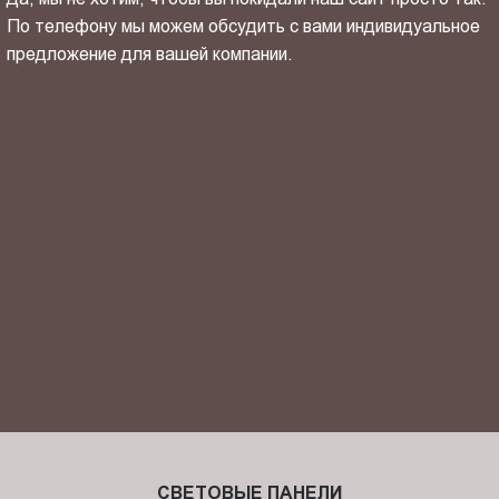
По телефону мы можем обсудить с вами индивидуальное
предложение для вашей компании.
ОТПРАВИТЬ СВОЙ КОНТАКТ
Я ознакомлен(-на) и согласен(-на) с
политикой
конфиденциальности
и даю своё
согласие
на обработку
персональных данных.
СВЕТОВЫЕ ПАНЕЛИ