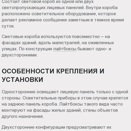
Состоит световой короб из одной или двух
Волжском
Пт.:
светопропускающих лицевых панелей. Внутри короба
9.00-
расположено осветительное оборудование, которое
18.00
делает рекламное сообщение заметным в темное время
суток.
Сб.,
Вс.:
Световые короба используются повсеместно – на
выходной
фасадах зданий, вдоль магистралей, на оживленных
улицах. По конструкции
лайтбоксы
бывают одно- и
двухсторонними.
ОСОБЕННОСТИ КРЕПЛЕНИЯ И
УСТАНОВКИ
Односторонние освещают лицевую панель только с одной
стороны. Осветительные приборы в этом случае крепятся
на заднюю панель короба. Лайтбоксы такого вида часто
монтируют на фасады жилых зданий, стены объектов
другого назначения.
Двухсторонние конфигурации предусматривают их