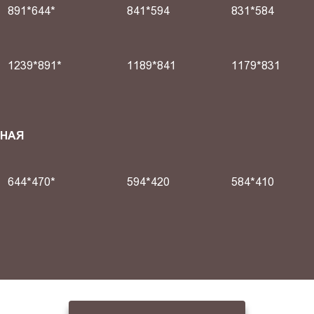
891*644*
841*594
831*584
1239*891*
1189*841
1179*831
СНАЯ
644*470*
594*420
584*410