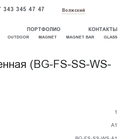
7 343 345 47 47
Волжский
ПОРТФОЛИО
КОНТАКТЫ
OUTDOOR
MAGNET
MAGNET BAR
GLASS
тенная (BG-FS-SS-WS-
1
А1
BG-FS-SS-WS-A1