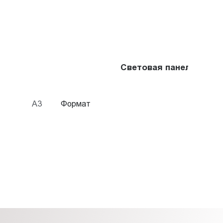
Световая панель Frame
A3
Формат