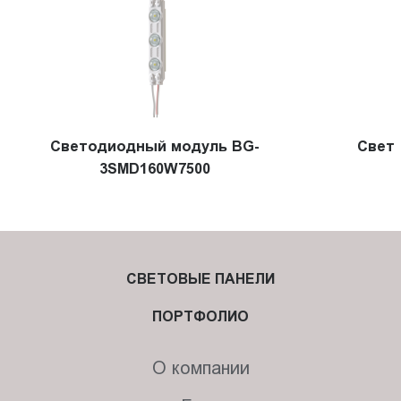
Cветодиодный модуль BG-
Свет
3SMD160W7500
СВЕТОВЫЕ ПАНЕЛИ
ПОРТФОЛИО
О компании