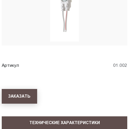
Пт.:
9.00-
18.00
Сб.,
Вс.:
выходной
Артикул
01.002
ЗАКАЗАТЬ
ТЕХНИЧЕСКИЕ ХАРАКТЕРИСТИКИ