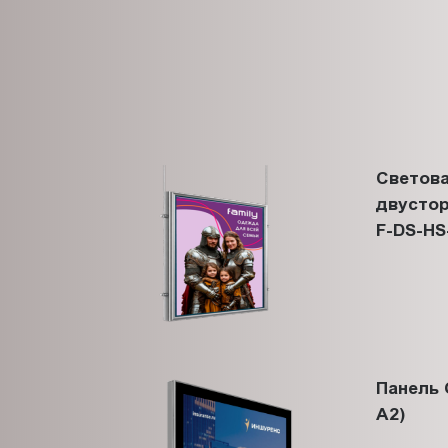
Светова
двустор
F-DS-HS
Панель 
A2)