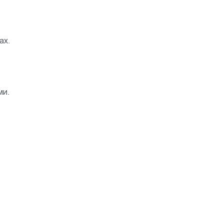
ах.
ми.