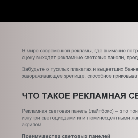
Пт.:
9.00-
18.00
Сб.,
Вс.:
выходной
В мире современной рекламы, где внимание потр
сцену выходят рекламные световые панели, пред
Забудьте о тусклых плакатах и выцветших банн
завораживающее зрелище, способное приковыват
ЧТО ТАКОЕ РЕКЛАМНАЯ С
Рекламная световая панель (лайтбокс)
– это тон
изнутри светодиодами или люминесцентными ла
акрилом.
Преимущества световых панелей