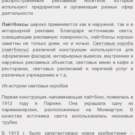
распространенные рекламные носители, которые
Пт.:
используют предприятия и организации разных сфер
9.00-
деятельности.
18.00
Лайтбоксы
широко применяются как в наружной, так и в
Сб.,
интерьерной рекламе. Благодаря источникам света,
Вс.:
освещающим рекламную поверхность, лайтбоксы хорошо
выходной
заметны не только днем, но и ночью.
Световые коробa
(лайтбоксы)
различной конструкции используются для
оформления фасадов, интерьерных вывесок, внутренних и
наружных рекламных объектов, световых меню в кафе и
ресторанах, световых расписаний и перечней услуг в
различных учреждениях и т.д.
Из истории световых коробов
Первая конструкция, напоминающая лайтбокс, появилась в
1912 году в Париже. Она украшала одну из
парикмахерских, расположенных на Монмартре. В
качестве источника света использовались неоновые
трубки.
В 1915 г. было запатентовано новое изобретение –