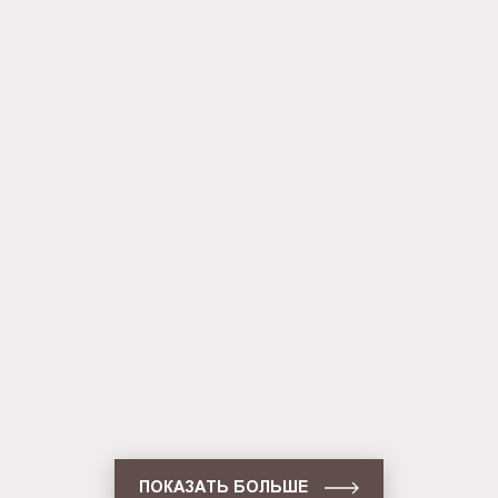
Панель Outdoor (BG-O-SS-WS-A1)
Панель Outdoor (BG-O-SS-WS-A0)
ПОКАЗАТЬ БОЛЬШЕ