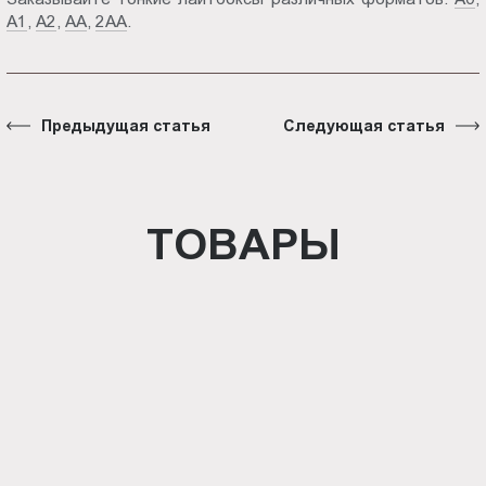
А1
,
А2
,
АА
,
2АА
.
Предыдущая статья
Следующая статья
ТОВАРЫ
Световая панель Crystal
односторонняя настенная (BG-
C-SS-WS-A5)
Панель Outdoor (BG-O-SS-WS-A2)