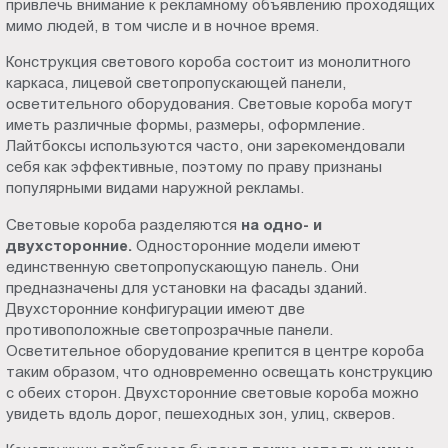
привлечь внимание к рекламному объявлению проходящих
Пт.:
мимо людей, в том числе и в ночное время.
9.00-
Конструкция светового короба состоит из монолитного
18.00
каркаса, лицевой светопропускающей панели,
Сб.,
осветительного оборудования. Световые короба могут
Вс.:
иметь различные формы, размеры, оформление.
выходной
Лайтбоксы используются часто, они зарекомендовали
себя как эффективные, поэтому по праву признаны
популярными видами наружной рекламы.
Световые короба разделяются
на одно- и
двухсторонние.
Односторонние модели имеют
единственную светопропускающую панель. Они
предназначены для установки на фасады зданий.
Двухсторонние конфигурации имеют две
противоположные светопрозрачные панели.
Осветительное оборудование крепится в центре короба
таким образом, что одновременно освещать конструкцию
с обеих сторон. Двухсторонние световые короба можно
увидеть вдоль дорог, пешеходных зон, улиц, скверов.