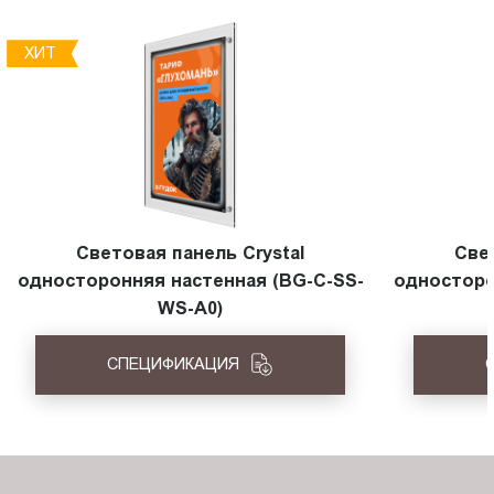
ХИТ
Световая панель Crystal
Све
односторонняя настенная (BG-C-SS-
односторо
WS-A0)
СПЕЦИФИКАЦИЯ