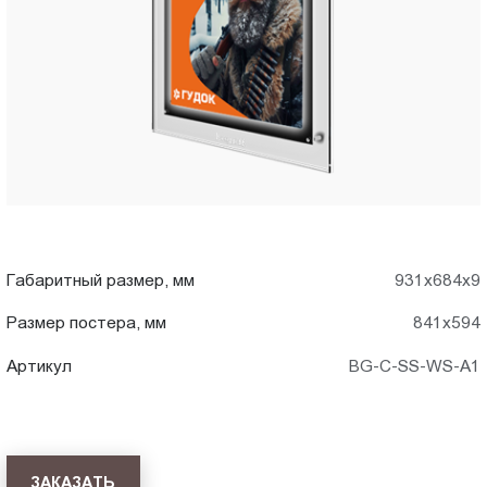
A1)
Пт.:
9.00-
в
18.00
Сб.,
Тольятти
Вс.:
выходной
Габаритный размер, мм
931x684x9
Размер постера, мм
841x594
Артикул
BG-C-SS-WS-A1
ЗАКАЗАТЬ