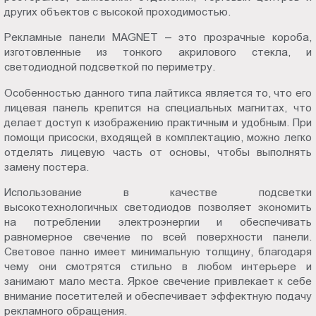
других объектов с высокой проходимостью.
Пт.:
9.00-
Рекламные панели MAGNET – это прозрачные короба,
18.00
изготовленные из тонкого акрилового стекла, и
Сб.,
светодиодной подсветкой по периметру.
Вс.:
Особенностью данного типа лайтикса является то, что его
выходной
лицевая панель крепится на специальных магнитах, что
делает доступ к изображению практичным и удобным. При
помощи присоски, входящей в комплектацию, можно легко
отделять лицевую часть от основы, чтобы выполнять
замену постера.
Использование в качестве подсветки
высокотехнологичных светодиодов позволяет экономить
на потреблении электроэнергии и обеспечивать
равномерное свечение по всей поверхности панели.
Световое панно имеет минимальную толщину, благодаря
чему они смотрятся стильно в любом интерьере и
занимают мало места. Яркое свечение привлекает к себе
внимание посетителей и обеспечивает эффектную подачу
рекламного обращения.