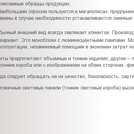
рекламные образцы продукции;
аибольшим спросом пользуется в мегаполисах, предприни
амены в случае необходимости устанавливаются сменные п
обычный внешний вид всегда завлекает клиентов. Произво
вариант. Это моноблоки с люминесцентными лампами. Мо
ксплуатации, незаменимый помощник в экономии затрат н
нты предпочитают объемные и тонкие изделия, другие –
ронние короба или с изображением на обеих сторонах, ф
да следует обращать на их качество, безопасность, сер
овечные световые панели (тонкие световые короба) высок