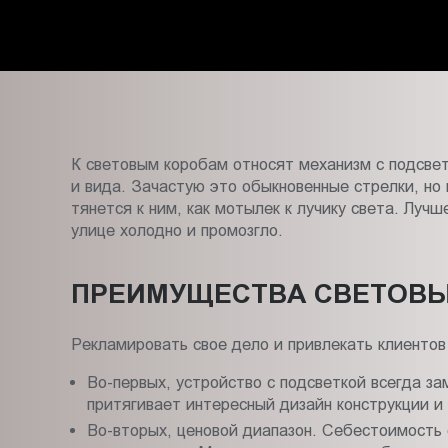
Пт.:
9.00-
18.00
Сб.,
Вс.:
выходной
К световым коробам относят механизм с подсвет
и вида. Зачастую это обыкновенные стрелки, но
тянется к ним, как мотылек к лучику света. Луч
улице холодно и промозгло.
ПРЕИМУЩЕСТВА СВЕТОВЫ
Рекламировать свое дело и привлекать клиенто
Во-первых, устройство с подсветкой всегда за
притягивает интересный дизайн конструкции и
Во-вторых, ценовой диапазон. Себестоимость 