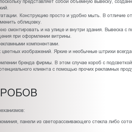
поскольку представляет собой объемную вывеску, созданн
кий.
уатации. Конструкцию просто и удобно мыть. В отличие от
менить облицовку.
но смонтировать и на улице и внутри здания. Вывеска с п
щения при оформлении витрины.
рекламными компонентами.
 цветных изображений. Яркие и необычные штрихи всегда 
млении бренда фирмы. В этом случае короб с подсветкой 
отенциального клиента с помощью прочих рекламных проду
ОРОБОВ
еханизмов:
люминия, панели из светорассеивающего стекла либо сот