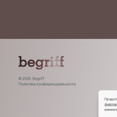
Я ознакомлен(-на) и согласен(-на) с
политикой кон
© 2026. Begriff
Политика конфиденциальности
Продол
файлов
изменит