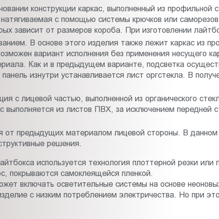
сновании конструкции каркас, выполненный из профильной 
, натягиваемая с помощью системы крючков или саморезо
рых зависит от размеров короба. При изготовлении лайтб
анием. В основе этого изделия также лежит каркас из п
возможен вариант исполнения без применения несущего ка
териала. Как и в предыдущем варианте, подсветка осущес
панель изнутри устанавливается лист оргстекла. В получ
ция с лицевой частью, выполненной из органического стекл
с выполняется из листов ПВХ, за исключением передней ст
 от предыдущих материалом лицевой стороны. В данном 
структивные решения.
айтбокса используется технология плоттерной резки или 
ос, покрываются самоклеящейся пленкой.
ожет включать осветительные системы на основе неоновы
изделие с низким потреблением электричества. Но при эт