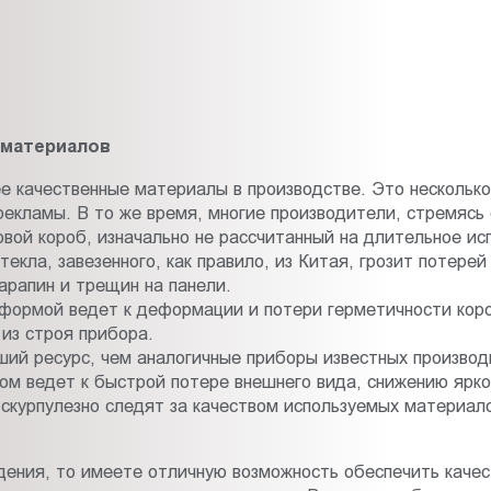
 материалов
 качественные материалы в производстве. Это несколько
рекламы. В то же время, многие производители, стремясь
вой короб, изначально не рассчитанный на длительное ис
екла, завезенного, как правило, из Китая, грозит потере
арапин и трещин на панели.
формой ведет к деформации и потери герметичности короб
из строя прибора.
ий ресурс, чем аналогичные приборы известных производ
м ведет к быстрой потере внешнего вида, снижению яркос
скурпулезно следят за качеством используемых материал
едения, то имеете отличную возможность обеспечить каче