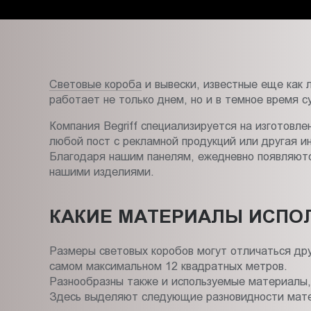
Пт.:
9.00-
18.00
Сб.,
Вс.:
Световые короба
и вывески, известные еще как 
выходной
работает не только днем, но и в темное время с
Компания Begriff специализируется на изготовл
любой пост с рекламной продукций или другая 
Благодаря нашим панелям, ежедневно появляются
нашими изделиями.
КАКИЕ МАТЕРИАЛЫ ИСПО
Размеры световых коробов могут отличаться дру
самом максимальном 12 квадратных метров.
Разнообразны также и используемые материалы, 
Здесь выделяют следующие разновидности мат