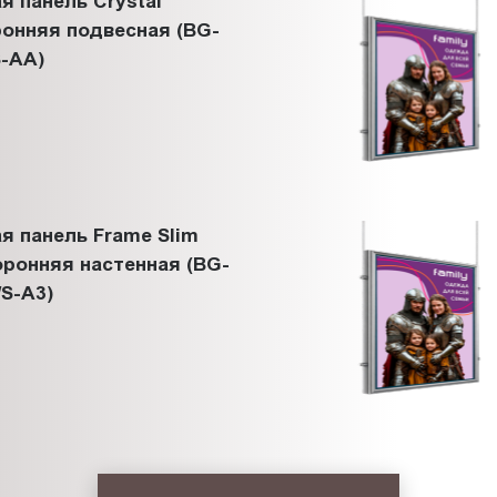
я панель Crystal
онняя подвесная (BG-
-АА)
я панель Frame Slim
ронняя настенная (BG-
S-A3)