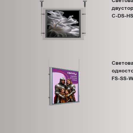
Светова
двустор
C-DS-HS
Светова
односто
FS-SS-W