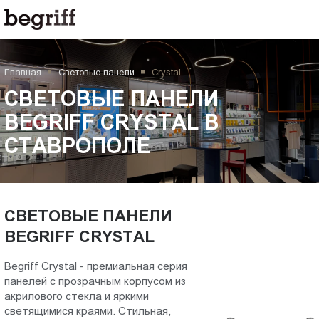
ООО
СВЕТОВЫЕ
"Компания
Бегрифф"
ПАНЕЛИ
Россия
Главная
Световые панели
Crystal
Свердловская
BEGRIFF
обл.
СВЕТОВЫЕ ПАНЕЛИ
620016
CRYSTAL
BEGRIFF CRYSTAL В
г.
СТАВРОПОЛЕ
Екатеринбург
в
ул.
Амундсена,
Ставрополе
д.
107,
СВЕТОВЫЕ ПАНЕЛИ
оф.
BEGRIFF CRYSTAL
707
sales@begriff.ru
Begriff Crystal - премиальная серия
+73433454747
панелей с прозрачным корпусом из
акрилового стекла и яркими
RUB
светящимися краями. Стильная,
Пн.-