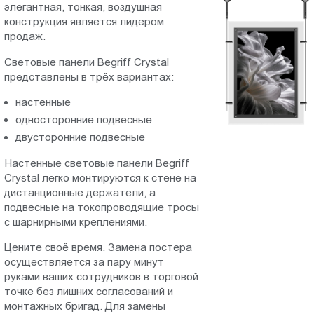
элегантная, тонкая, воздушная
Пт.:
конструкция является лидером
9.00-
продаж.
18.00
Cветовые панели Begriff Crystal
Сб.,
представлены в трёх вариантах:
Вс.:
выходной
настенные
односторонние подвесные
двусторонние подвесные
Настенные световые панели Begriff
Crystal легко монтируются к стене на
дистанционные держатели, а
подвесные на токопроводящие тросы
с шарнирными креплениями.
Цените своё время. Замена постера
осуществляется за пару минут
руками ваших сотрудников в торговой
точке без лишних согласований и
монтажных бригад. Для замены