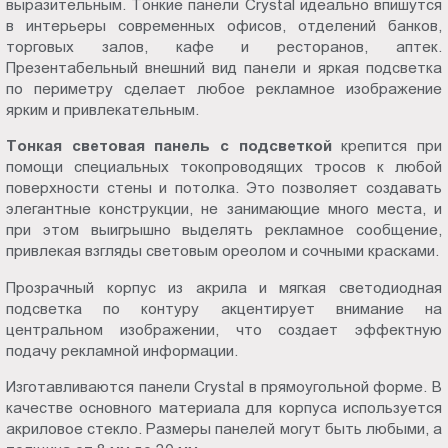
выразительным. Тонкие панели Crystal идеально впишутся
Пт.:
в интерьеры современных офисов, отделений банков,
9.00-
торговых залов, кафе и ресторанов, аптек.
18.00
Презентабельный внешний вид панели и яркая подсветка
по периметру сделает любое рекламное изображение
Сб.,
ярким и привлекательным.
Вс.:
выходной
Тонкая световая панель с подсветкой
крепится при
помощи специальных токопроводящих тросов к любой
поверхности стены и потолка. Это позволяет создавать
элегантные конструкции, не занимающие много места, и
при этом выигрышно выделять рекламное сообщение,
привлекая взгляды световым ореолом и сочными красками.
Прозрачный корпус из акрила и мягкая светодиодная
подсветка по контуру акцентирует внимание на
центральном изображении, что создает эффектную
подачу рекламной информации.
Изготавливаются панели Crystal в прямоугольной форме. В
качестве основного материала для корпуса используется
акриловое стекло. Размеры панелей могут быть любыми, а